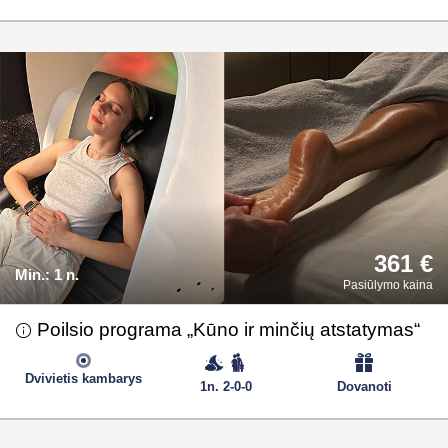
361 €
Min.:
1 n.
Pasiūlymo kaina
Poilsio programa „Kūno ir minčių atstatymas“
Dvivietis kambarys
1n. 2-0-0
Dovanoti