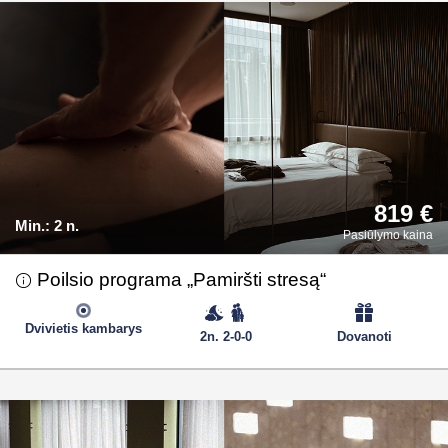
819 €
Min.:
2 n.
Pasiūlymo kaina
Poilsio programa „Pamiršti stresą“
Dvivietis kambarys
2n. 2-0-0
Dovanoti