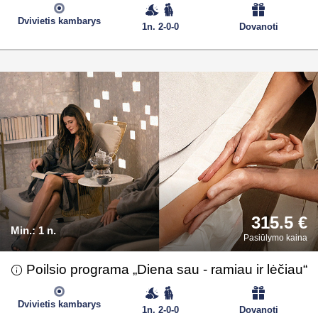
Dvivietis kambarys
1n. 2-0-0
Dovanoti
315.5 €
Min.:
1 n.
Pasiūlymo kaina
Poilsio programa „Diena sau - ramiau ir lėčiau“
Dvivietis kambarys
1n. 2-0-0
Dovanoti