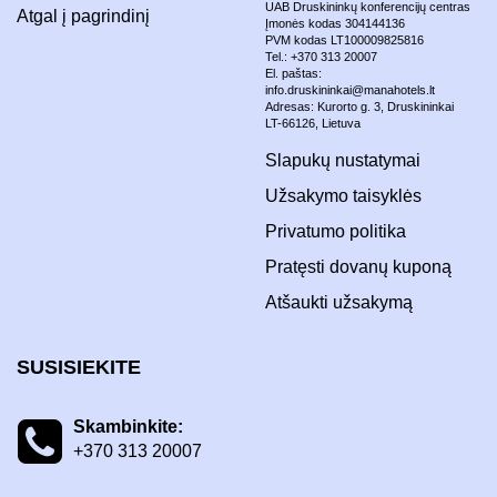
UAB Druskininkų konferencijų centras
Atgal į pagrindinį
Įmonės kodas 304144136
PVM kodas LT100009825816
Tel.: +370 313 20007
El. paštas:
info.druskininkai@manahotels.lt
Adresas: Kurorto g. 3, Druskininkai
LT-66126, Lietuva
Slapukų nustatymai
Užsakymo taisyklės
Privatumo politika
Pratęsti dovanų kuponą
Atšaukti užsakymą
SUSISIEKITE
Skambinkite:
+370 313 20007