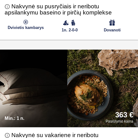
Nakvynė su pusryčiais ir neribotu
apsilankymu baseino ir pirčių komplekse
Dvivietis kambarys
1n. 2-0-0
Dovanoti
363 €
Min.:
1 n.
Pasiūlymo kaina
Nakvynė su vakariene ir neribotu