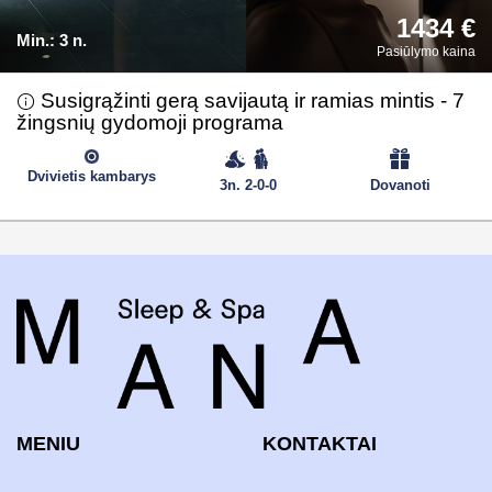
1434 €
Min.:
3 n.
Pasiūlymo kaina
Susigrąžinti gerą savijautą ir ramias mintis - 7
žingsnių gydomoji programa
Dvivietis kambarys
3n. 2-0-0
Dovanoti
MENIU
KONTAKTAI