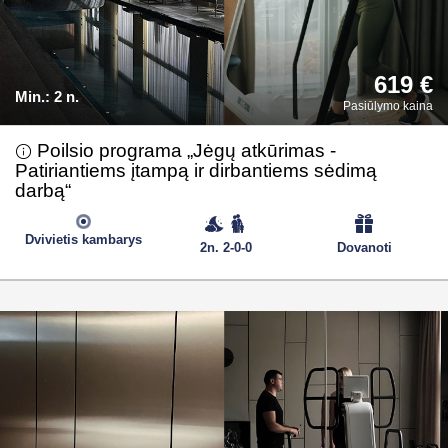
619 €
Min.:
2 n.
Pasiūlymo kaina
Poilsio programa „Jėgų atkūrimas -
Patiriantiems įtampą ir dirbantiems sėdimą
darbą“
Dvivietis kambarys
2n. 2-0-0
Dovanoti