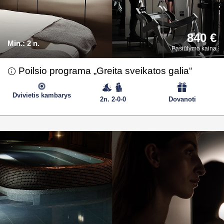
840 €
Min.:
2 n.
Pasiūlymo kaina
Poilsio programa „Greita sveikatos galia“
Dvivietis kambarys
2n. 2-0-0
Dovanoti