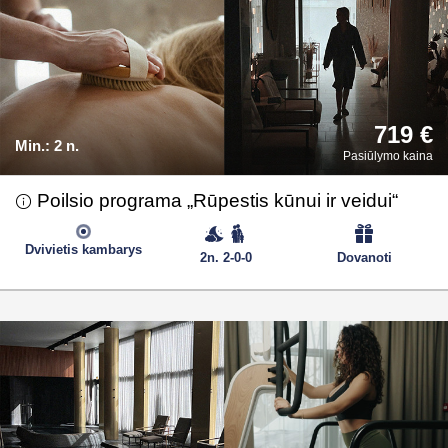
719 €
Min.:
2 n.
Pasiūlymo kaina
Poilsio programa „Rūpestis kūnui ir veidui“
Dvivietis kambarys
2n. 2-0-0
Dovanoti