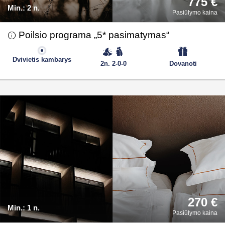
775 €
Min.:
2 n.
Pasiūlymo kaina
Poilsio programa „5* pasimatymas“
Dvivietis kambarys
2n. 2-0-0
Dovanoti
270 €
Min.:
1 n.
Pasiūlymo kaina