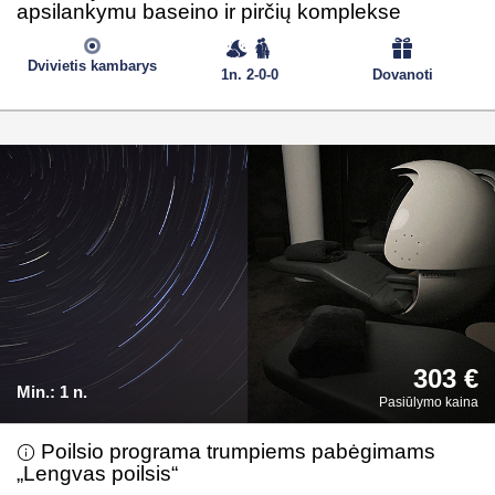
apsilankymu baseino ir pirčių komplekse
Dvivietis kambarys
1n. 2-0-0
Dovanoti
303 €
Min.:
1 n.
Pasiūlymo kaina
Poilsio programa trumpiems pabėgimams
„Lengvas poilsis“