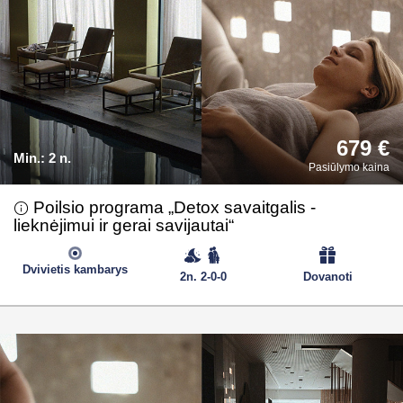
679 €
Min.:
2 n.
Pasiūlymo kaina
Poilsio programa „Detox savaitgalis -
lieknėjimui ir gerai savijautai“
Dvivietis kambarys
2n. 2-0-0
Dovanoti