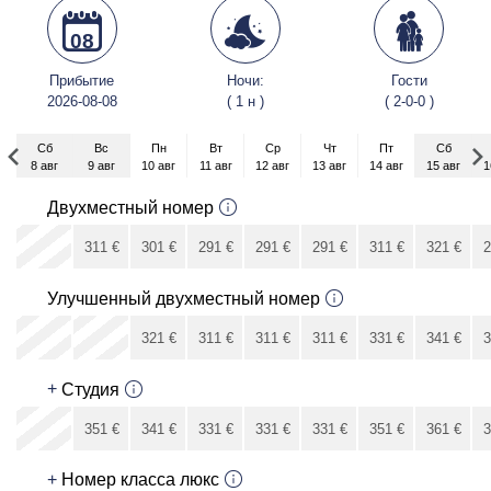
08
Прибытие
Ночи:
Гости
2026-08-08
( 1 н )
( 2-0-0 )
Сб
Вс
Пн
Вт
Ср
Чт
Пт
Сб
8 авг
9 авг
10 авг
11 авг
12 авг
13 авг
14 авг
15 авг
1
Сб
Двухместный номер
5 сен
x
311
€
301
€
291
€
291
€
291
€
311
€
321
€
2
321
€
Улучшенный двухместный номер
x
x
321
€
311
€
311
€
311
€
331
€
341
€
3
341
€
+
Студия
x
351
€
341
€
331
€
331
€
331
€
351
€
361
€
3
361
€
+
Номер класса люкс