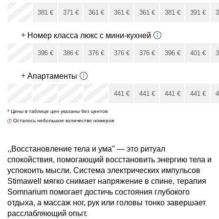
x
381
€
371
€
361
€
361
€
361
€
381
€
391
€
3
391
€
+
Номер класса люкс с мини-кухней
x
396
€
386
€
376
€
376
€
376
€
396
€
401
€
3
401
€
+
Апартаменты
x
x
x
x
441
€
441
€
441
€
441
€
4
* Цены в таблице цен указаны без центов
441
€
Осталось небольшое количество номеров
,,Восстановление тела и ума" — это ритуал
спокойствия, помогающий восстановить энергию тела и
успокоить мысли. Система электрических импульсов
Stimawell мягко снимает напряжение в спине, терапия
Somnarium помогает достичь состояния глубокого
отдыха, а массаж ног, рук или головы тонко завершает
расслабляющий опыт.