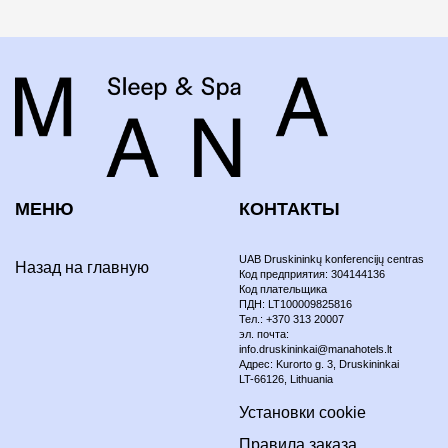
МЕНЮ
КОНТАКТЫ
UAB Druskininkų konferencijų centras
Назад на главную
Код предприятия: 304144136
Код плательщика
ПДН: LT100009825816
Тел.: +370 313 20007
эл. почта:
info.druskininkai@manahotels.lt
Aдрес: Kurorto g. 3, Druskininkai
LT-66126, Lithuania
Установки cookie
Правила заказа