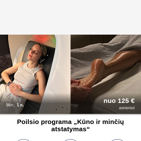
nuo 125 €
Min.:
1 n.
asmeniui
Poilsio programa „Kūno ir minčių
atstatymas“