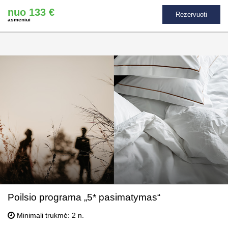
nuo 133 €
Rezervuoti
asmeniui
Poilsio programa „5* pasimatymas“
Minimali trukmė: 2 n.