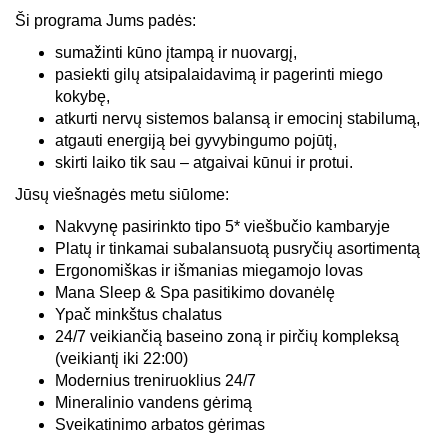
Ši programa Jums padės:
sumažinti kūno įtampą ir nuovargį,
pasiekti gilų atsipalaidavimą ir pagerinti miego
kokybę,
atkurti nervų sistemos balansą ir emocinį stabilumą,
atgauti energiją bei gyvybingumo pojūtį,
skirti laiko tik sau – atgaivai kūnui ir protui.
Jūsų viešnagės metu siūlome:
Nakvynę pasirinkto tipo 5* viešbučio kambaryje
Platų ir tinkamai subalansuotą pusryčių asortimentą
Ergonomiškas ir išmanias miegamojo lovas
Mana Sleep & Spa pasitikimo dovanėlę
Ypač minkštus chalatus
24/7 veikiančią baseino zoną ir pirčių kompleksą
(veikiantį iki 22:00)
Modernius treniruoklius 24/7
Mineralinio vandens gėrimą
Sveikatinimo arbatos gėrimas