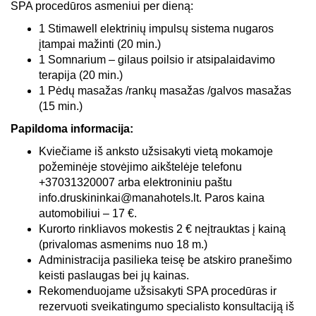
SPA procedūros asmeniui per dieną:
1 Stimawell elektrinių impulsų sistema nugaros
įtampai mažinti (20 min.)
1 Somnarium – gilaus poilsio ir atsipalaidavimo
terapija (20 min.)
1 Pėdų masažas /rankų masažas /galvos masažas
(15 min.)
Papildoma informacija:
Kviečiame iš anksto užsisakyti vietą mokamoje
požeminėje stovėjimo aikštelėje telefonu
+37031320007 arba elektroniniu paštu
info.druskininkai@manahotels.lt. Paros kaina
automobiliui – 17 €.
Kurorto rinkliavos mokestis 2 € neįtrauktas į kainą
(privalomas asmenims nuo 18 m.)
Administracija pasilieka teisę be atskiro pranešimo
keisti paslaugas bei jų kainas.
Rekomenduojame užsisakyti SPA procedūras ir
rezervuoti sveikatingumo specialisto konsultaciją iš