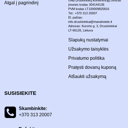
UAB Druskininkų konferencijų centras
Atgal į pagrindinį
Įmonės kodas 304144136
PVM kodas LT100009825816
Tel.: +370 313 20007
El. paštas:
info.druskininkai@manahotels.lt
Adresas: Kurorto g. 3, Druskininkai
LT-66126, Lietuva
Slapukų nustatymai
Užsakymo taisyklės
Privatumo politika
Pratęsti dovanų kuponą
Atšaukti užsakymą
SUSISIEKITE
Skambinkite:
+370 313 20007