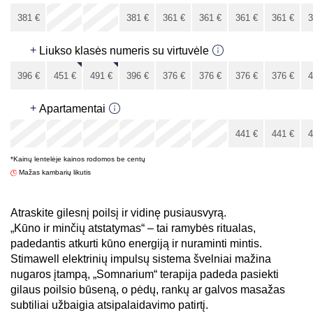
x
x
381
€
381
€
361
€
361
€
361
€
361
€
3
331
€
+
Liukso klasės numeris su virtuvėle
396
€
451
€
491
€
396
€
376
€
376
€
376
€
376
€
4
346
€
+
Apartamentai
x
x
x
x
x
441
€
441
€
4
*Kainų lentelėje kainos rodomos be centų
441
€
Mažas kambarių likutis
Atraskite gilesnį poilsį ir vidinę pusiausvyrą.
„Kūno ir minčių atstatymas“ – tai ramybės ritualas,
padedantis atkurti kūno energiją ir nuraminti mintis.
Stimawell elektrinių impulsų sistema švelniai mažina
nugaros įtampą, „Somnarium“ terapija padeda pasiekti
gilaus poilsio būseną, o pėdų, rankų ar galvos masažas
subtiliai užbaigia atsipalaidavimo patirtį.