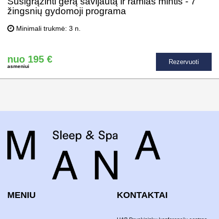
Susigrąžinti gerą savijautą ir ramias mintis - 7
žingsnių gydomoji programa
Minimali trukmė: 3 n.
nuo 195 €
Rezervuoti
asmeniui
MENIU
KONTAKTAI