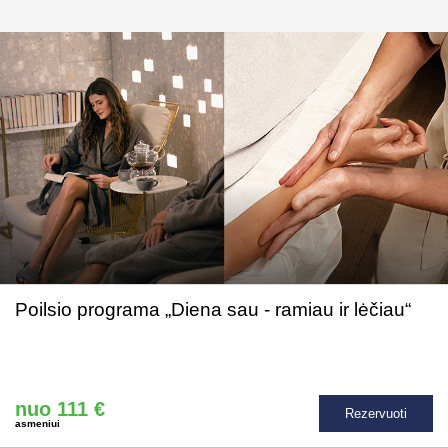
Poilsio programa „Diena sau - ramiau ir lėčiau“
nuo 111 €
Rezervuoti
asmeniui