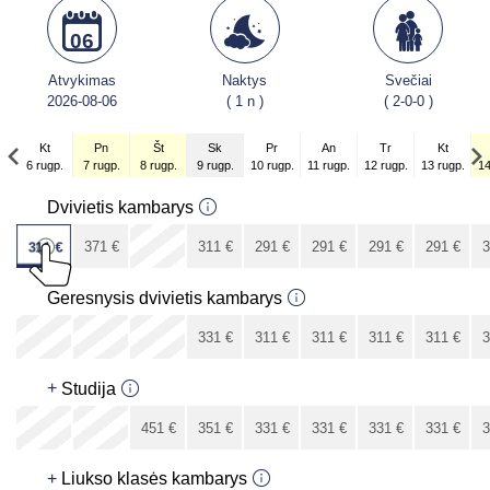
06
Atvykimas
Naktys
Svečiai
2026-08-06
( 1 n )
( 2-0-0 )
Kt
Pn
Št
Sk
Pr
An
Tr
Kt
6 rugp.
7 rugp.
8 rugp.
9 rugp.
10 rugp.
11 rugp.
12 rugp.
13 rugp.
14
Kt
Dvivietis kambarys
3 rugs.
x
311
€
371
€
311
€
291
€
291
€
291
€
291
€
3
261
€
Geresnysis dvivietis kambarys
x
x
x
331
€
311
€
311
€
311
€
311
€
3
281
€
+
Studija
x
x
451
€
351
€
331
€
331
€
331
€
331
€
3
301
€
+
Liukso klasės kambarys