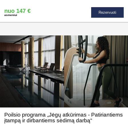
nuo 147 €
Rezervuoti
asmeniui
Poilsio programa „Jėgų atkūrimas - Patiriantiems
įtampą ir dirbantiems sėdimą darbą“