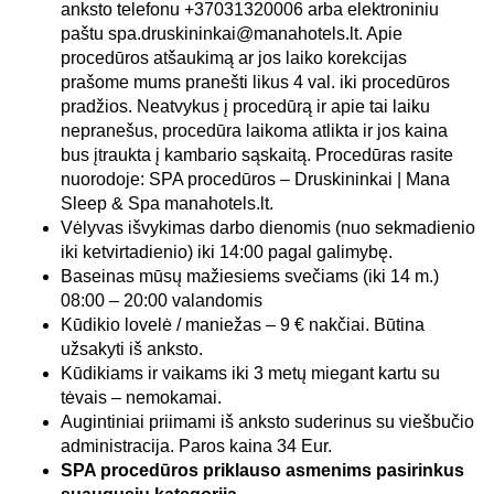
anksto telefonu +37031320006 arba elektroniniu
paštu spa.druskininkai@manahotels.lt. Apie
procedūros atšaukimą ar jos laiko korekcijas
prašome mums pranešti likus 4 val. iki procedūros
pradžios. Neatvykus į procedūrą ir apie tai laiku
nepranešus, procedūra laikoma atlikta ir jos kaina
bus įtraukta į kambario sąskaitą. Procedūras rasite
nuorodoje: SPA procedūros – Druskininkai | Mana
Sleep & Spa manahotels.lt.
Vėlyvas išvykimas darbo dienomis (nuo sekmadienio
iki ketvirtadienio) iki 14:00 pagal galimybę.
Baseinas mūsų mažiesiems svečiams (iki 14 m.)
08:00 – 20:00 valandomis
Kūdikio lovelė / maniežas – 9 € nakčiai. Būtina
užsakyti iš anksto.
Kūdikiams ir vaikams iki 3 metų miegant kartu su
tėvais – nemokamai.
Augintiniai priimami iš anksto suderinus su viešbučio
administracija. Paros kaina 34 Eur.
SPA procedūros priklauso asmenims pasirinkus