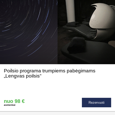
Poilsio programa trumpiems pabėgimams
„Lengvas poilsis“
nuo 98 €
Rezervuoti
asmeniui