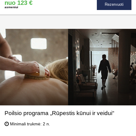
nuo 123 €
Rezervuoti
asmeniui
Poilsio programa „Rūpestis kūnui ir veidui“
Minimali trukmė: 2 n.