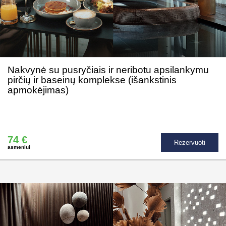
Nakvynė su pusryčiais ir neribotu apsilankymu
pirčių ir baseinų komplekse (išankstinis
apmokėjimas)
74 €
Rezervuoti
asmeniui