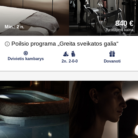
840 €
Min.:
2 n.
Pasiūlymo kaina
Poilsio programa „Greita sveikatos galia“
Dvivietis kambarys
2n. 2-0-0
Dovanoti