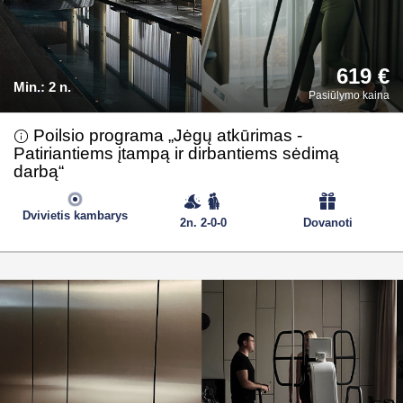
619 €
Min.:
2 n.
Pasiūlymo kaina
Poilsio programa „Jėgų atkūrimas -
Patiriantiems įtampą ir dirbantiems sėdimą
darbą“
Dvivietis kambarys
2n. 2-0-0
Dovanoti