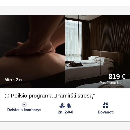
819 €
Min.:
2 n.
Pasiūlymo kaina
Poilsio programa „Pamiršti stresą“
Dvivietis kambarys
2n. 2-0-0
Dovanoti