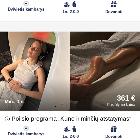
Dvivietis kambarys
1n. 2-0-0
Dovanoti
361 €
Min.:
1 n.
Pasiūlymo kaina
Poilsio programa „Kūno ir minčių atstatymas“
Dvivietis kambarys
1n. 2-0-0
Dovanoti