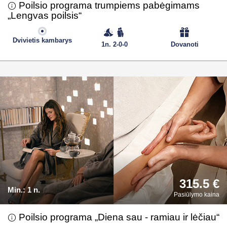
Poilsio programa trumpiems pabėgimams
„Lengvas poilsis“
Dvivietis kambarys
1n. 2-0-0
Dovanoti
315.5 €
Min.:
1 n.
Pasiūlymo kaina
Poilsio programa „Diena sau - ramiau ir lėčiau“