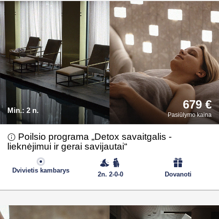
679 €
Min.:
2 n.
Pasiūlymo kaina
Poilsio programa „Detox savaitgalis -
lieknėjimui ir gerai savijautai“
Dvivietis kambarys
2n. 2-0-0
Dovanoti