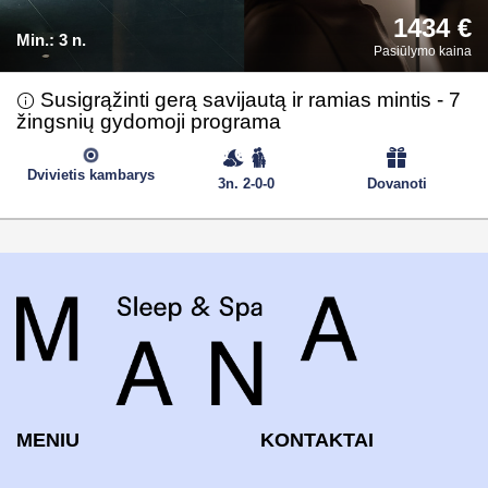
1434 €
Min.:
3 n.
Pasiūlymo kaina
Susigrąžinti gerą savijautą ir ramias mintis - 7
žingsnių gydomoji programa
Dvivietis kambarys
3n. 2-0-0
Dovanoti
MENIU
KONTAKTAI