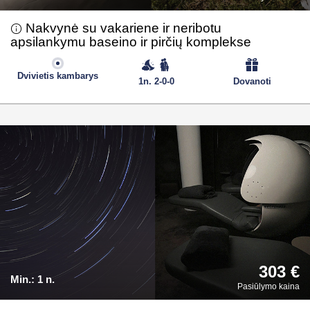
Nakvynė su vakariene ir neribotu
apsilankymu baseino ir pirčių komplekse
Dvivietis kambarys
1n. 2-0-0
Dovanoti
303 €
Min.:
1 n.
Pasiūlymo kaina