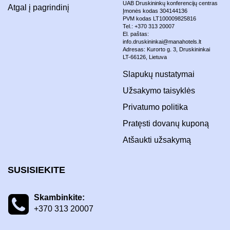
UAB Druskininkų konferencijų centras
Atgal į pagrindinį
Įmonės kodas 304144136
PVM kodas LT100009825816
Tel.: +370 313 20007
El. paštas:
info.druskininkai@manahotels.lt
Adresas: Kurorto g. 3, Druskininkai
LT-66126, Lietuva
Slapukų nustatymai
Užsakymo taisyklės
Privatumo politika
Pratęsti dovanų kuponą
Atšaukti užsakymą
SUSISIEKITE
Skambinkite:
+370 313 20007