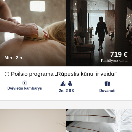
719 €
Min.:
2 n.
Pasiūlymo kaina
Poilsio programa „Rūpestis kūnui ir veidui“
Dvivietis kambarys
2n. 2-0-0
Dovanoti