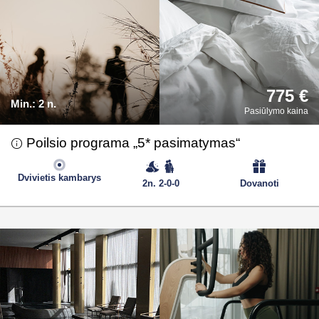
775 €
Min.:
2 n.
Pasiūlymo kaina
Poilsio programa „5* pasimatymas“
Dvivietis kambarys
2n. 2-0-0
Dovanoti