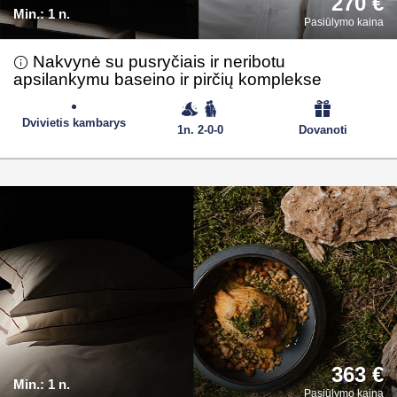
270 €
Min.:
1 n.
Pasiūlymo kaina
Nakvynė su pusryčiais ir neribotu
apsilankymu baseino ir pirčių komplekse
Dvivietis kambarys
1n. 2-0-0
Dovanoti
363 €
Min.:
1 n.
Pasiūlymo kaina